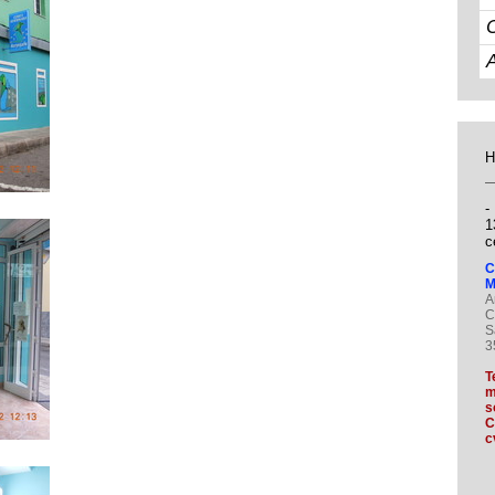
H
-
1
c
C
M
A
C
S
3
T
m
s
C
c