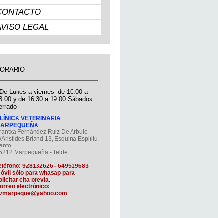
CONTACTO
AVISO LEGAL
ORARIO
 De Lunes a viernes de 10:00 a
3:00 y de 16:30 a 19:00.Sábados
errado
LÍNICA VETERINARIA
ARPEQUEÑA
rantxa Fernández Ruiz De Arbulo
/Aristides Briand 13, Esquina Espiritu
anto
5212 Marpequeña - Telde
eléfono: 928132626 - 649519683
óvil sólo para whasap para
olicitar cita previa.
orreo electrónico:
vmarpeque@yahoo.com