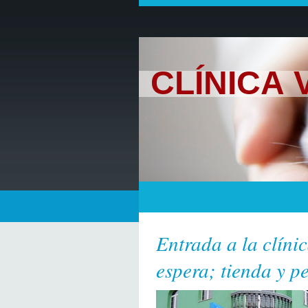
CLÍNICA
Entrada a la clíni
espera; tienda y p