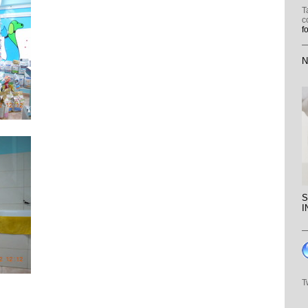
T
c
f
N
S
I
T