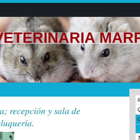
 VETERINARIA MA
ca; recepción y sala de
eluquería.